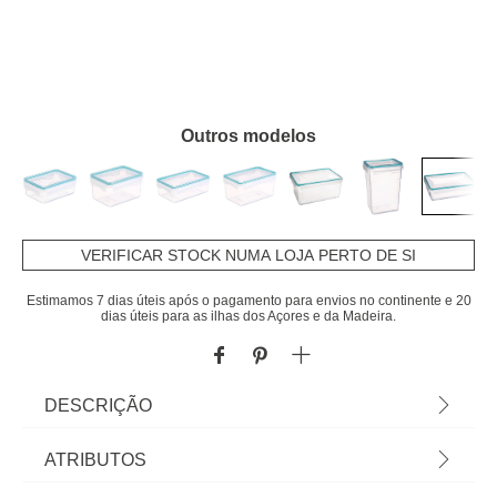
Outros modelos
VERIFICAR STOCK NUMA LOJA PERTO DE SI
Estimamos 7 dias úteis após o pagamento para envios no continente e 20
dias úteis para as ilhas dos Açores e da Madeira.
DESCRIÇÃO
Caixa hermética CLIPEAT 2,16l | 7,2x25,5x18,5
ATRIBUTOS
cm | Congelador permitido até -20°C. Sistema