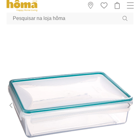
GTM-MFRK69Z true