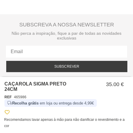
SUBSCREVA A NOSSA NEWSLETTER
Não perca a inspiração, fique a par de todas as novidades
exclusivas
SUBSCREVER
Li e aceito a política de privacidade da hôma.
Política de privacidade
CAÇAROLA SIGMA PRETO
35.00 €
24CM
REF
465986
Recolha grátis
em loja ou entrega desde 4,99€
Recomendamos lavar apenas à mão para não danificar o revestimento e a
cor
SOBRE NÓS