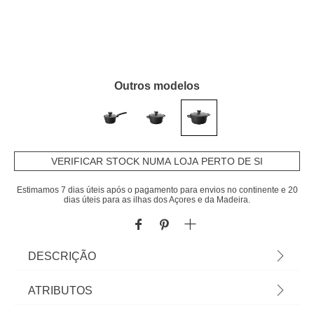
Outros modelos
VERIFICAR STOCK NUMA LOJA PERTO DE SI
Estimamos 7 dias úteis após o pagamento para envios no continente e 20
dias úteis para as ilhas dos Açores e da Madeira.
DESCRIÇÃO
Caçarola SIGMA preto 24cm | Recomendamos
ATRIBUTOS
lavar apenas à mão para não danificar o