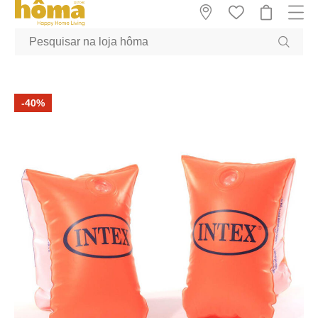
GTM-MFRK69Z true
-40%