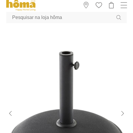
GTM-MFRK69Z true