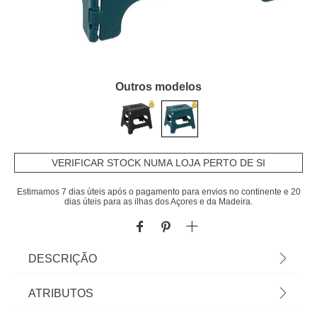
Outros modelos
VERIFICAR STOCK NUMA LOJA PERTO DE SI
Estimamos 7 dias úteis após o pagamento para envios no continente e 20
dias úteis para as ilhas dos Açores e da Madeira.
DESCRIÇÃO
Banco Dobrável | 29x22x22cm | Descubra este e
ATRIBUTOS
mais artigos da gama de arrumação hôma. Os