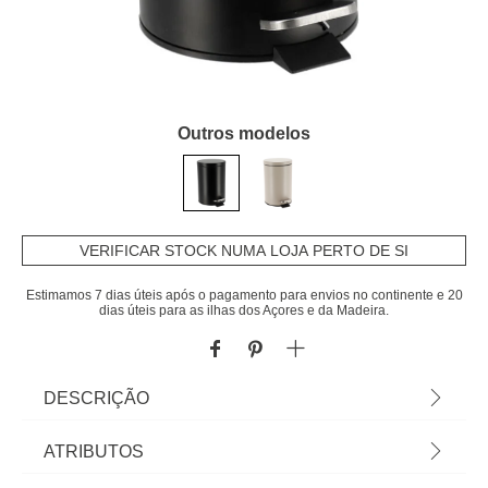
Outros modelos
VERIFICAR STOCK NUMA LOJA PERTO DE SI
Estimamos 7 dias úteis após o pagamento para envios no continente e 20
dias úteis para as ilhas dos Açores e da Madeira.
DESCRIÇÃO
Balde wc preto em aço inox 3l | Os acessórios de
ATRIBUTOS
casa de banho e de organização são essenciais