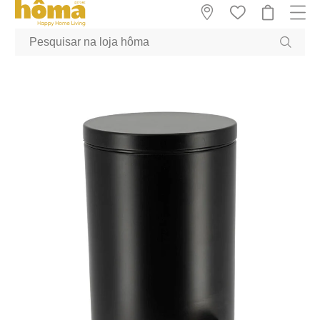
GTM-MFRK69Z true