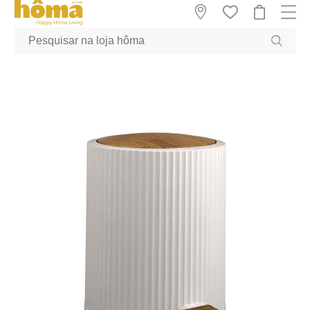
GTM-MFRK69Z true