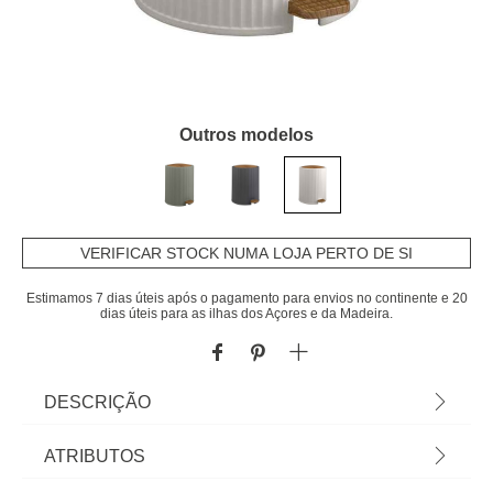
Outros modelos
VERIFICAR STOCK NUMA LOJA PERTO DE SI
Estimamos 7 dias úteis após o pagamento para envios no continente e 20
dias úteis para as ilhas dos Açores e da Madeira.
DESCRIÇÃO
Balde wc COLISEUM bege | 27,5x23x23cm | Os
ATRIBUTOS
acessórios de casa de banho e de organização