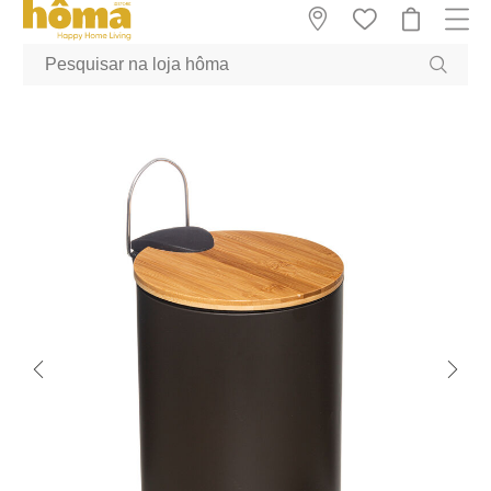
GTM-MFRK69Z true