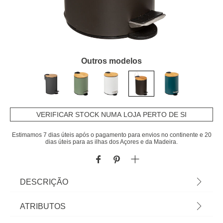
Outros modelos
VERIFICAR STOCK NUMA LOJA PERTO DE SI
Estimamos 7 dias úteis após o pagamento para envios no continente e 20
dias úteis para as ilhas dos Açores e da Madeira.
DESCRIÇÃO
Balde Modern Preto Em Metal Softclose 3l |
ATRIBUTOS
23x17x22,5cm | Fechamento silencioso | Balde