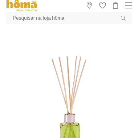
GTM-MFRK69Z true