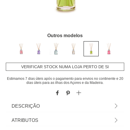
Outros modelos
VERIFICAR STOCK NUMA LOJA PERTO DE SI
Estimamos 7 dias úteis após o pagamento para envios no continente e 20
dias úteis para as ilhas dos Açores e da Madeira.
DESCRIÇÃO
Ambientador Mikado Com Aroma De Chá Verde
ATRIBUTOS
30ml | Contém 4 Mikados | Duração: