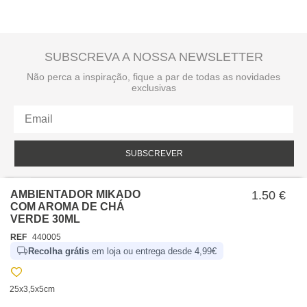
SUBSCREVA A NOSSA NEWSLETTER
Não perca a inspiração, fique a par de todas as novidades
exclusivas
SUBSCREVER
Li e aceito a política de privacidade da hôma.
Política de privacidade
AMBIENTADOR MIKADO
1.50 €
COM AROMA DE CHÁ
VERDE 30ML
REF
440005
Recolha grátis
em loja ou entrega desde 4,99€
25x3,5x5cm
SOBRE NÓS