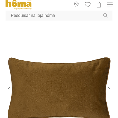
GTM-MFRK69Z true