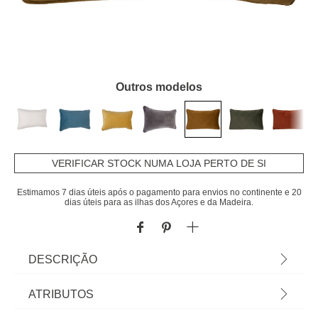
Outros modelos
VERIFICAR STOCK NUMA LOJA PERTO DE SI
Estimamos 7 dias úteis após o pagamento para envios no continente e 20
dias úteis para as ilhas dos Açores e da Madeira.
DESCRIÇÃO
Almofada LILOU caramelo 30x50cm | Capa
ATRIBUTOS
Removível | A coleção hôma têxtil reune propostas