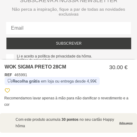
SUBSCREVA A NOSSA NEWSLETTER
Não perca a inspiração, fique a par de todas as novidades
exclusivas
SUBSCREVER
Li e aceito a política de privacidade da hôma.
Política de privacidade
WOK SIGMA PRETO 28CM
30.00 €
REF
465991
Recolha grátis
em loja ou entrega desde 4,99€
Recomendamos lavar apenas à mão para não danificar o revestimento e a
cor
SOBRE NÓS
Com este produto acumula
30 pontos
no seu cartão Happy
EMPRESA
Adira agora
hôma
RECRUTAMENTO
POLÍTICAS