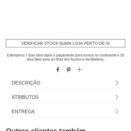
VERIFICAR STOCK NUMA LOJA PERTO DE SI
Estimamos 7 dias úteis após o pagamento para envios no continente e 20
dias úteis para as ilhas dos Açores e da Madeira.
DESCRIÇÃO
Wok SIGMA preto 28cm | Revestimento cerâmico
ATRIBUTOS
fácil de limpar | Fabricado em alumínio reciclado
injetado durável | Pegas e asas em baquelite de
Material
alumínio
ENTREGA
toque suave para maior conforto | Compatível com
placas de indução, cerâmica, gás e elétricas |
Peso do Produto
0,97
Prazos de entrega:
Antes da primeira utilização: Lave o artigo com
Outros clientes também