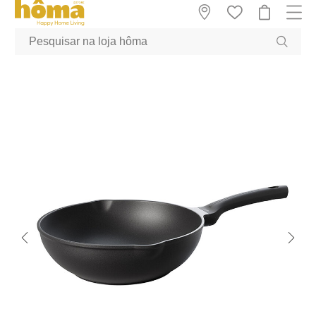
GTM-MFRK69Z true