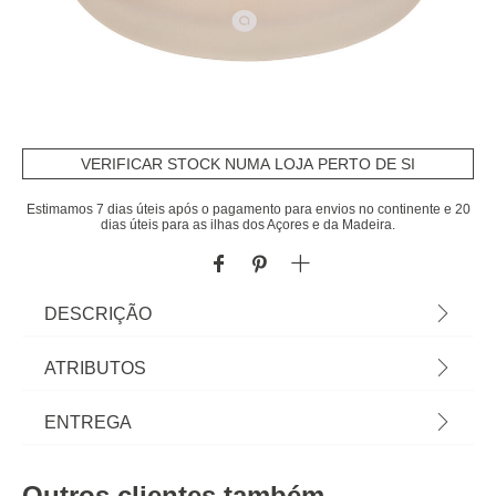
VERIFICAR STOCK NUMA LOJA PERTO DE SI
Estimamos 7 dias úteis após o pagamento para envios no continente e 20
dias úteis para as ilhas dos Açores e da Madeira.
DESCRIÇÃO
Vela perfumada em frasco vidro SANA| Descubra
ATRIBUTOS
a nossa gama de velas e velas decorativas para
casa. A melhor decoração para casa é hôma. |
Material
vidro
ENTREGA
Cor: Roxo | Medidas: 8,5x13x13cm | Capacidade:
420G | Material: Vidro e Parafina | Marca:
Cor
roxo
Prazos de entrega:
Atmosphera
Outros clientes também