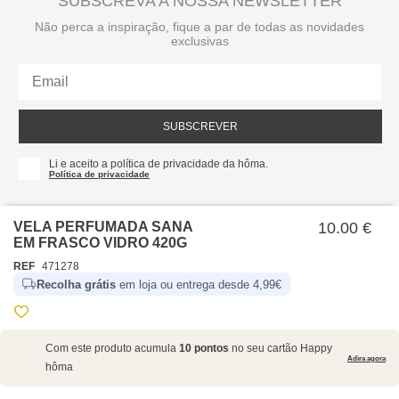
SUBSCREVA A NOSSA NEWSLETTER
Não perca a inspiração, fique a par de todas as novidades
exclusivas
SUBSCREVER
Li e aceito a política de privacidade da hôma.
Política de privacidade
VELA PERFUMADA SANA
10.00 €
EM FRASCO VIDRO 420G
REF
471278
Recolha grátis
em loja ou entrega desde 4,99€
SOBRE NÓS
Com este produto acumula
10 pontos
no seu cartão Happy
EMPRESA
Adira agora
hôma
RECRUTAMENTO
POLÍTICAS