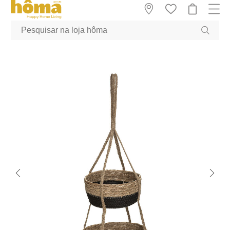
GTM-MFRK69Z true