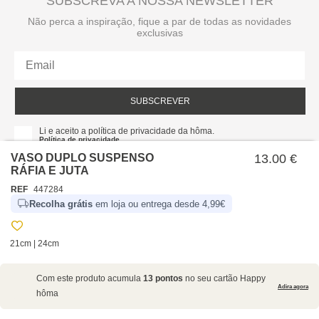
SUBSCREVA A NOSSA NEWSLETTER
Não perca a inspiração, fique a par de todas as novidades
exclusivas
SUBSCREVER
Li e aceito a política de privacidade da hôma.
Política de privacidade
VASO DUPLO SUSPENSO
13.00 €
RÁFIA E JUTA
REF
447284
Recolha grátis
em loja ou entrega desde 4,99€
21cm | 24cm
SOBRE NÓS
Com este produto acumula
13 pontos
no seu cartão Happy
EMPRESA
Adira agora
hôma
RECRUTAMENTO
POLÍTICAS