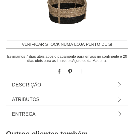
VERIFICAR STOCK NUMA LOJA PERTO DE SI
Estimamos 7 dias úteis após o pagamento para envios no continente e 20
dias úteis para as ilhas dos Açores e da Madeira.
DESCRIÇÃO
Vaso Duplo Suspenso Ráfia E Juta | Na hôma
ATRIBUTOS
encontra os melhores acessórios decorativos para
a sua casa. Descubra qual gosta mais... é seu! |
Material
juta
ENTREGA
Cor: Preto | Dimensões do Produto:
24,5x24,5x68cm | Dimensões dos Vasos: Vaso
Peso do Produto
0,53
Prazos de entrega:
Pequeno 21x9cm - Vaso Grande 24,5x10cm |
Outros clientes também