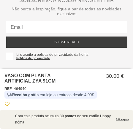
SUBSCREVA A NOSSA NEWSLETTER
Não perca a inspiração, fique a par de todas as novidades
exclusivas
SUBSCREVER
Li e aceito a política de privacidade da hôma.
Política de privacidade
VASO COM PLANTA
30.00 €
ARTIFICIAL ZYA 91CM
REF
464940
Recolha grátis
em loja ou entrega desde 4,99€
SOBRE NÓS
Com este produto acumula
30 pontos
no seu cartão Happy
EMPRESA
Adira agora
hôma
RECRUTAMENTO
POLÍTICAS