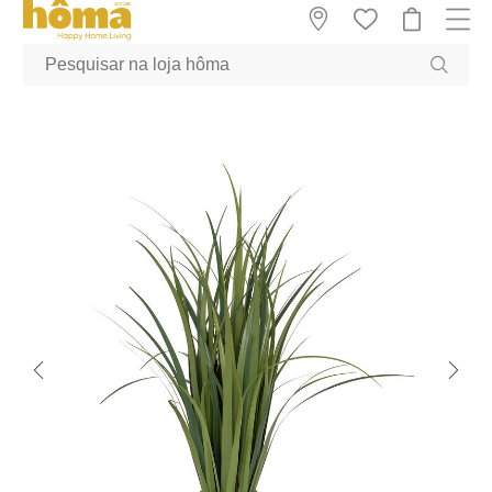
GTM-MFRK69Z true