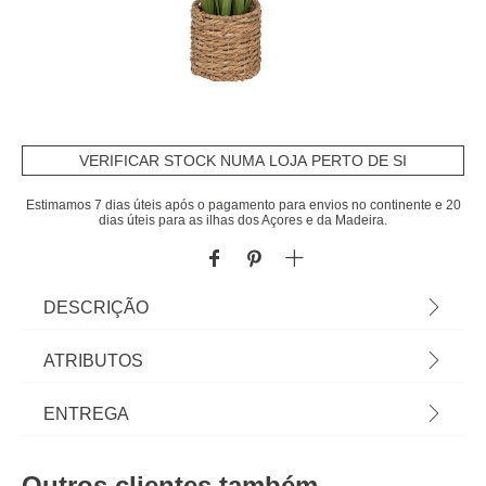
VERIFICAR STOCK NUMA LOJA PERTO DE SI
Estimamos 7 dias úteis após o pagamento para envios no continente e 20
dias úteis para as ilhas dos Açores e da Madeira.
DESCRIÇÃO
Vaso com planta artificial ZYA 91cm | Conheça a
ATRIBUTOS
oferta de plantas artificiais que temos para si.
Flores Artificiais que irão manter a sua casa
Material
vime
ENTREGA
sempre decorada. | Cor: Multicolor | Dimensão:
91x70x70cm | Material: Vime e polietileno | Marca:
Cor
multicolor
Prazos de entrega:
Atmosphera
Outros clientes também