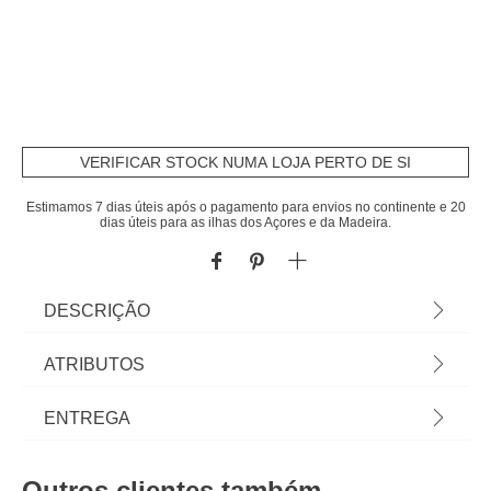
VERIFICAR STOCK NUMA LOJA PERTO DE SI
Estimamos 7 dias úteis após o pagamento para envios no continente e 20
dias úteis para as ilhas dos Açores e da Madeira.
DESCRIÇÃO
Trem Cozinha 4 Peças Inox Pegas Bronze | Trem
ATRIBUTOS
De Cozinha Em Aço Inoxidável Com Pegas Em
Bronze | Composto: 3 Caçarolas Com Tampa Em
Material
inox
ENTREGA
Vidro; 1 Caçarola Sem Tampa | artigo apto para
todas a fontes de calor | Descubra tudo para o seu
Peso do Produto
4,04
Prazos de entrega:
fogão e forno em homa.pt Panelas, frigideiras e
Outros clientes também