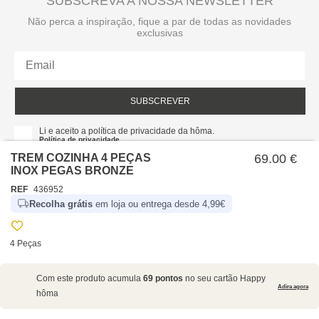
SUBSCREVA A NOSSA NEWSLETTER
Não perca a inspiração, fique a par de todas as novidades
exclusivas
SUBSCREVER
Li e aceito a política de privacidade da hôma.
Política de privacidade
TREM COZINHA 4 PEÇAS
69.00 €
INOX PEGAS BRONZE
REF
436952
Recolha grátis
em loja ou entrega desde 4,99€
4 Peças
SOBRE NÓS
Com este produto acumula
69 pontos
no seu cartão Happy
EMPRESA
Adira agora
hôma
RECRUTAMENTO
POLÍTICAS