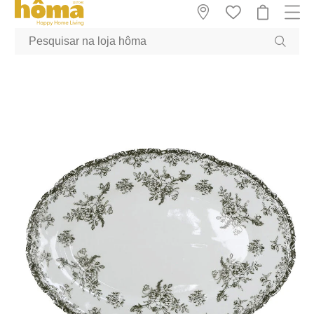
GTM-MFRK69Z true