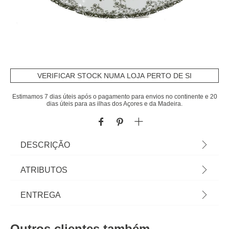
VERIFICAR STOCK NUMA LOJA PERTO DE SI
Estimamos 7 dias úteis após o pagamento para envios no continente e 20
dias úteis para as ilhas dos Açores e da Madeira.
DESCRIÇÃO
Travessa oval FLORA verde 34,7x24cm | Tudo o
ATRIBUTOS
que a sua Mesa precisa está em homa.pt Conheça
a nossa coleção de louças, copos, talheres, bases,
Material
cerâmica
ENTREGA
suportes, peças para servir... servir com Happy
Home Living, e tudo vai saber muito melhor! | Cor:
Cor
verde
Prazos de entrega:
Verde | Material: Cerâmica | Dimensão: 34.7x24cm
Outros clientes também