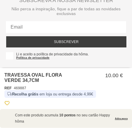
SUBSCREVA A NOSSA NEWSLETTER
Não perca a inspiração, fique a par de todas as novidades
exclusivas
SUBSCREVER
Li e aceito a política de privacidade da hôma.
Política de privacidade
TRAVESSA OVAL FLORA
10.00 €
VERDE 34,7CM
REF
469887
Recolha grátis
em loja ou entrega desde 4,99€
SOBRE NÓS
Com este produto acumula
10 pontos
no seu cartão Happy
EMPRESA
Adira agora
hôma
RECRUTAMENTO
POLÍTICAS