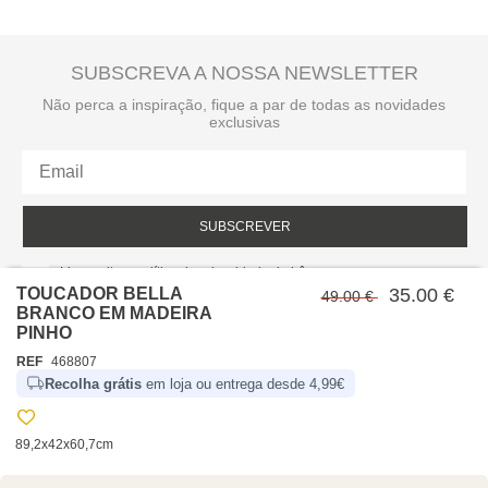
SUBSCREVA A NOSSA NEWSLETTER
Não perca a inspiração, fique a par de todas as novidades
exclusivas
SUBSCREVER
Li e aceito a política de privacidade da hôma.
Política de privacidade
TOUCADOR BELLA
35.00 €
49.00 €
BRANCO EM MADEIRA
PINHO
REF
468807
Recolha grátis
em loja ou entrega desde 4,99€
89,2x42x60,7cm
SOBRE NÓS