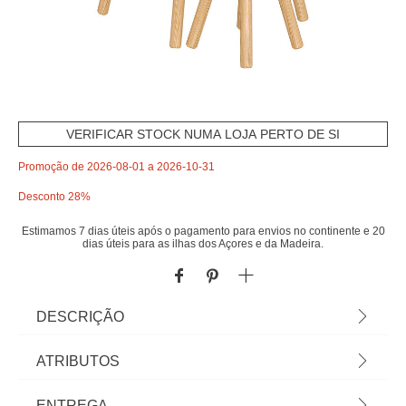
VERIFICAR STOCK NUMA LOJA PERTO DE SI
Promoção de 2026-08-01 a 2026-10-31
Desconto 28%
Estimamos 7 dias úteis após o pagamento para envios no continente e 20
dias úteis para as ilhas dos Açores e da Madeira.
DESCRIÇÃO
Toucador BELLA branco em madeira pinho |
ATRIBUTOS
89,2x42x60,7cm | Descubra a nossa coleção de
mobiliário infantil! Com hôma kids é fácil
Material
mdf
ENTREGA