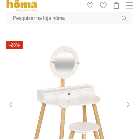
GTM-MFRK69Z true
-28%