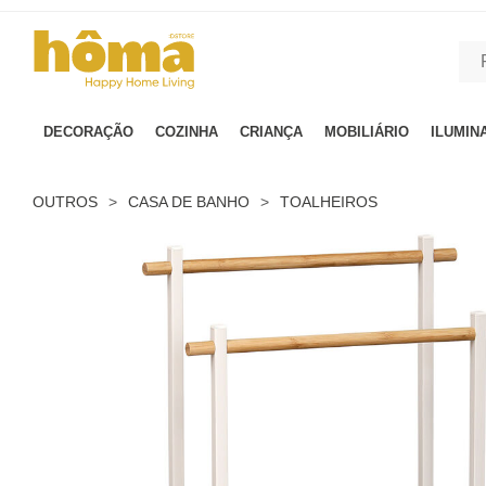
GTM-MFRK69Z true
DECORAÇÃO
COZINHA
CRIANÇA
MOBILIÁRIO
ILUMIN
OUTROS
>
CASA DE BANHO
>
TOALHEIROS