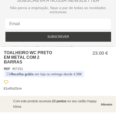
SUBSCREVA A NOSSA NEWSLETTER
Não perca a inspiração, fique a par de todas as novidades
exclusivas
SUBSCREVER
Li e aceito a política de privacidade da hôma.
Política de privacidade
TOALHEIRO WC PRETO
23.00 €
EM METAL COM 2
BARRAS
REF
457151
Recolha grátis
em loja ou entrega desde 4,99€
81x40x20cm
SOBRE NÓS
Com este produto acumula
23 pontos
no seu cartão Happy
EMPRESA
Adira agora
hôma
RECRUTAMENTO
POLÍTICAS