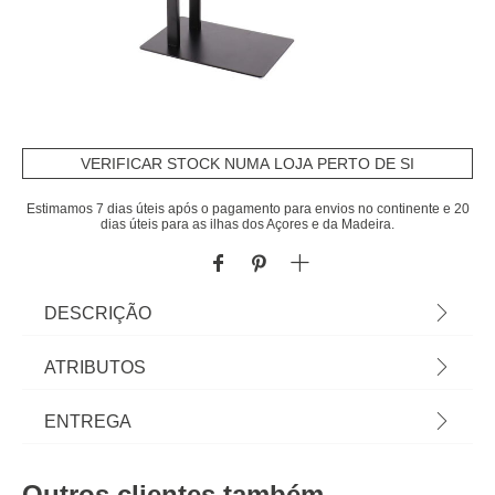
VERIFICAR STOCK NUMA LOJA PERTO DE SI
Estimamos 7 dias úteis após o pagamento para envios no continente e 20
dias úteis para as ilhas dos Açores e da Madeira.
DESCRIÇÃO
Toalheiro WC Preto Em Metal Com 2 Barras |
ATRIBUTOS
81x40x20cm | Os acessórios de casa de banho e
de organização são essenciais para as rotinas
Material
metal
ENTREGA
mais pessoais lhe proporcionarem todo o bem
estar que merece. Conheça a nossa coleção de
Peso do Produto
2,62
Prazos de entrega:
acessórios de casa de banho! | Cor: Preto |
Outros clientes também