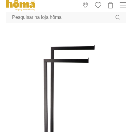
GTM-MFRK69Z true