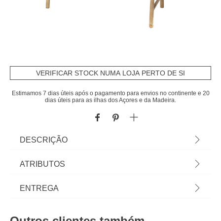
VERIFICAR STOCK NUMA LOJA PERTO DE SI
Estimamos 7 dias úteis após o pagamento para envios no continente e 20
dias úteis para as ilhas dos Açores e da Madeira.
DESCRIÇÃO
Toalheiro wc com 5 barras em bambu | Os
ATRIBUTOS
acessórios de casa de banho e de organização
são essenciais para as rotinas mais pessoais lhe
Material
bambu
ENTREGA
proporcionarem todo o bem estar que merece.
Conheça a nossa coleção de acessórios de casa
Cor
natural
Prazos de entrega:
de banho! | Cor: Natural | Dimensão:
Outros clientes também