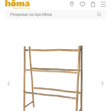
GTM-MFRK69Z true