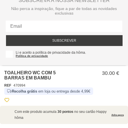
SUBSCREVA A NOSSA NEWSLETTER
Não perca a inspiração, fique a par de todas as novidades
exclusivas
SUBSCREVER
Li e aceito a política de privacidade da hôma.
Política de privacidade
TOALHEIRO WC COM 5
30.00 €
BARRAS EM BAMBU
REF
470994
Recolha grátis
em loja ou entrega desde 4,99€
SOBRE NÓS
Com este produto acumula
30 pontos
no seu cartão Happy
EMPRESA
Adira agora
hôma
RECRUTAMENTO
POLÍTICAS