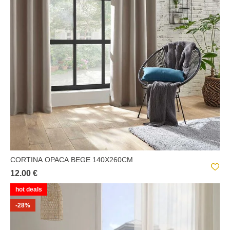
INUIT DREAMS
MILA
OLME DESIGN
SS20
THE COLLECTOR
WINTER LIGHT
CORTINA OPACA BEGE 140X260CM
12.00 €
hot deals
-28%