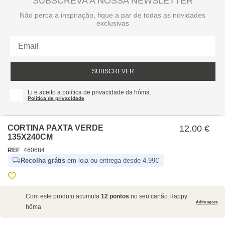
SUBSCREVA A NOSSA NEWSLETTER
Não perca a inspiração, fique a par de todas as novidades
exclusivas
SUBSCREVER
Li e aceito a política de privacidade da hôma.
Política de privacidade
CORTINA PAXTA VERDE
12.00 €
135X240CM
REF
460684
Recolha grátis
em loja ou entrega desde 4,99€
SOBRE NÓS
Com este produto acumula
12 pontos
no seu cartão Happy
EMPRESA
Adira agora
hôma
RECRUTAMENTO
POLÍTICAS