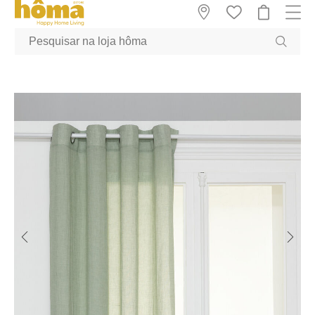
GTM-MFRK69Z true