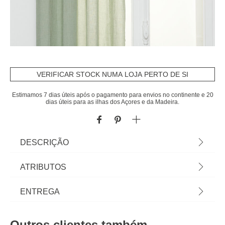
VERIFICAR STOCK NUMA LOJA PERTO DE SI
Estimamos 7 dias úteis após o pagamento para envios no continente e 20
dias úteis para as ilhas dos Açores e da Madeira.
DESCRIÇÃO
Cortina PAXTA verde 135x240cm | Decore e
ATRIBUTOS
controle a intensidade da luz com a coleção de
cortinas hôma têxtil. Padrões diversos e tecidos
Material
polipropileno
ENTREGA
originais em cortinados sala, cortinas para quarto
ou cozinha, e o certo varão para cortinas. | Cor:
Cor
verde
Prazos de entrega:
Verde | Dimensão: 135x240cm | Material: Algodão
Outros clientes também