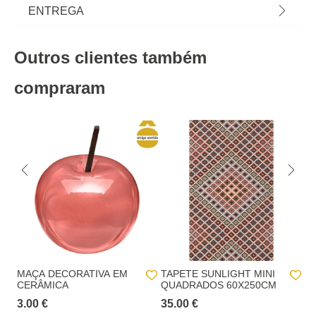
para toda a casa! Tapetes para sala, tapete quarto,
Material
algodão
ENTREGA
tapetes redondos... Os pés agradecem e o espaço
ganha uma nova dimensão com as propostas de
Cor
multicolor
Prazos de entrega:
decoração para o chão! | Cor: Multicolor |
Outros clientes também
Dimensão: 60x200cm | Material: Algodão,
Peso do Produto
1,48
Entregas em Portugal continental:
até 7 dias úteis após o pagamento da
Poliéster, Polipropileno
encomenda.
compraram
Altura
0,4 cm
Entregas na Madeira e nos Açores
: até 20 dias
Comprimento
200,0 cm
úteis após o pagamento da encomenda.
Largura
60,0 cm
Recolha numa loja física hôma:
Recolha em loja 24h (GRATUITO):
No checkout, iremos apresentar as lojas
hôma com stock disponível para levantar a sua encomenda num prazo
máximo de 24horas.
Recolha em loja (GRATUITO):
o cliente pode
escolher de entre uma lista de lojas hôma aquela
onde pretende proceder ao levantamento da
encomenda.
MAÇA DECORATIVA EM
TAPETE SUNLIGHT MINI
T
CERÂMICA
QUADRADOS 60X250CM
M
Prazo p/ levantamento da encomenda
: 15 dias
3.00 €
35.00 €
35
contados da data da notificação de disponível na