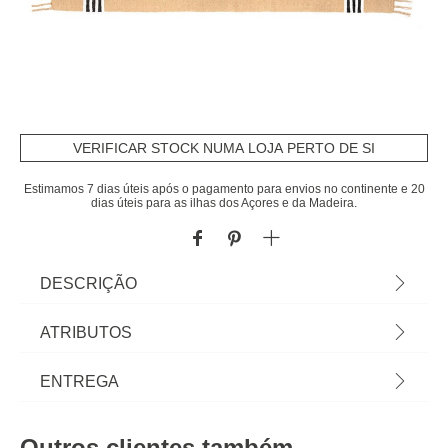
VERIFICAR STOCK NUMA LOJA PERTO DE SI
Estimamos 7 dias úteis após o pagamento para envios no continente e 20
dias úteis para as ilhas dos Açores e da Madeira.
DESCRIÇÃO
Tapete Inuit Cru E Preto Com Franjas 120x160cm |
ATRIBUTOS
Em homa.pt encontra tapetes para toda a casa!
Tapetes para sala, tapete quarto, tapetes
Material
poliéster
ENTREGA
redondos... Os pés agradecem e o espaço ganha
uma nova dimensão com as propostas de
Cor
cru
Prazos de entrega:
decoração para o chão! | Cor: Cru, Preto |
Outros clientes também