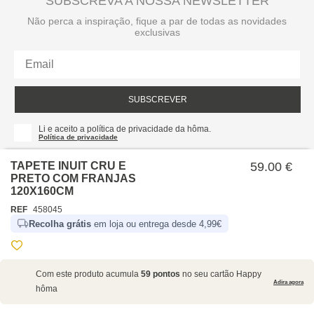
SUBSCREVA A NOSSA NEWSLETTER
Não perca a inspiração, fique a par de todas as novidades
exclusivas
SUBSCREVER
Li e aceito a política de privacidade da hôma.
Política de privacidade
TAPETE INUIT CRU E
59.00 €
PRETO COM FRANJAS
120X160CM
REF
458045
Recolha grátis
em loja ou entrega desde 4,99€
SOBRE NÓS
Com este produto acumula
59 pontos
no seu cartão Happy
EMPRESA
Adira agora
hôma
RECRUTAMENTO
POLÍTICAS