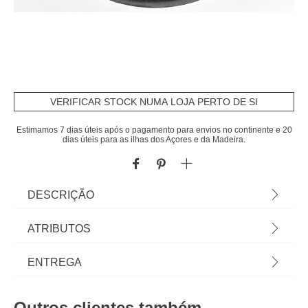
VERIFICAR STOCK NUMA LOJA PERTO DE SI
Estimamos 7 dias úteis após o pagamento para envios no continente e 20
dias úteis para as ilhas dos Açores e da Madeira.
DESCRIÇÃO
Tapete De Entrada Meia Lua Welcome Cinza
ATRIBUTOS
Escuro 45x75cm | Cuide da higiene e limpeza da
casa com os acessórios e produtos de limpeza
Material
pvc
ENTREGA
adequados, mantendo a casa limpa e o ambiente
saudável. Na seção de Limpeza das lojas hôma
Peso do Produto
1,67
Prazos de entrega:
encontra todos os produtos e auxiliares de limpeza
Outros clientes também