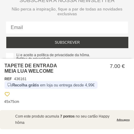
SUBSCREVA A NOSSA NEWSLETTER
Não perca a inspiração, fique a par de todas as novidades
exclusivas
SUBSCREVER
Li e aceito a política de privacidade da hôma.
Política de privacidade
TAPETE DE ENTRADA
7.00 €
MEIA LUA WELCOME
REF
436161
Recolha grátis
em loja ou entrega desde 4,99€
45x75cm
SOBRE NÓS
Com este produto acumula
7 pontos
no seu cartão Happy
EMPRESA
Adira agora
hôma
RECRUTAMENTO
POLÍTICAS