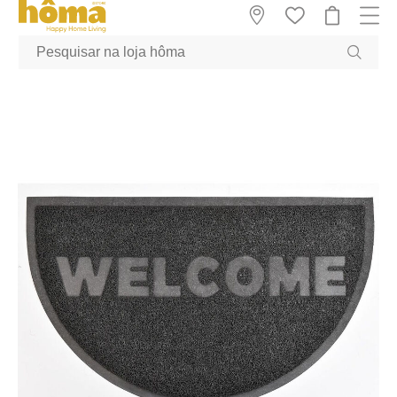
GTM-MFRK69Z true