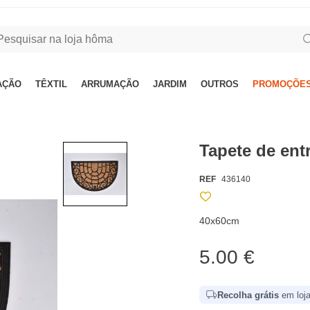
AÇÃO
TÊXTIL
ARRUMAÇÃO
JARDIM
OUTROS
PROMOÇÕES
Tapete de ent
REF
436140
40x60cm
5.00 €
Recolha grátis
em loja