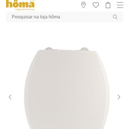
GTM-MFRK69Z true