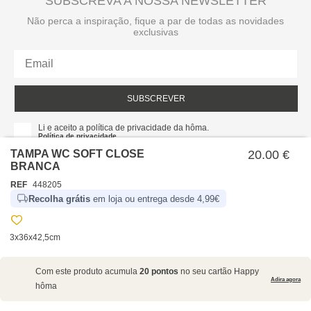
SUBSCREVA A NOSSA NEWSLETTER
Não perca a inspiração, fique a par de todas as novidades
exclusivas
SUBSCREVER
Li e aceito a política de privacidade da hôma.
Política de privacidade
TAMPA WC SOFT CLOSE
20.00 €
BRANCA
REF
448205
Recolha grátis
em loja ou entrega desde 4,99€
3x36x42,5cm
SOBRE NÓS
Com este produto acumula
20 pontos
no seu cartão Happy
EMPRESA
Adira agora
hôma
RECRUTAMENTO
POLÍTICAS