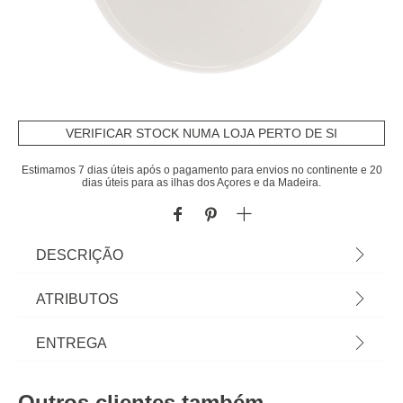
VERIFICAR STOCK NUMA LOJA PERTO DE SI
Estimamos 7 dias úteis após o pagamento para envios no continente e 20
dias úteis para as ilhas dos Açores e da Madeira.
DESCRIÇÃO
Tampa wc soft close branca | 3x36x42,5cm | Os
ATRIBUTOS
acessórios de casa de banho e de organização
são essenciais para as rotinas mais pessoais lhe
Material
plástico
ENTREGA
proporcionarem todo o bem estar que merece.
Conheça a nossa coleção de acessórios de casa
Peso do Produto
2,13
Prazos de entrega:
de banho! | Cor: Branco | Dimensão: 3x36x42,5cm
Outros clientes também