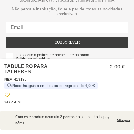
SUBSCREVA A NOSSA NEWSLETTER
Não perca a inspiração, fique a par de todas as novidades
exclusivas
SUBSCREVER
Li e aceito a política de privacidade da hôma.
Política de privacidade
TABULEIRO PARA
2.00 €
TALHERES
REF
413185
Recolha grátis
em loja ou entrega desde 4,99€
34X26CM
SOBRE NÓS
Com este produto acumula
2 pontos
no seu cartão Happy
EMPRESA
Adira agora
hôma
RECRUTAMENTO
POLÍTICAS