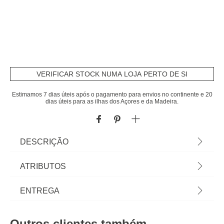
VERIFICAR STOCK NUMA LOJA PERTO DE SI
Estimamos 7 dias úteis após o pagamento para envios no continente e 20
dias úteis para as ilhas dos Açores e da Madeira.
DESCRIÇÃO
Tabuleiro Para Talheres | 26x34cm | Sabia que a
ATRIBUTOS
sua Cozinha pode ser o lugar mais feliz do
mundo? Conheça a nossa gama de utensílios para
Material
plástico
ENTREGA
uma cozinha cheia de Happy Home Living.
Cozinhar com os utensílios certos é tão mais fácil!
Peso do Produto
0,19
Prazos de entrega:
| Cor: Multicolor | Dimensão: 4x26x34cm | Material:
Outros clientes também