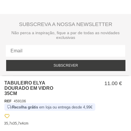
SUBSCREVA A NOSSA NEWSLETTER
Não perca a inspiração, fique a par de todas as novidades
exclusivas
SUBSCREVER
Li e aceito a política de privacidade da hôma.
Política de privacidade
TABULEIRO ELYA
11.00 €
DOURADO EM VIDRO
35CM
REF
459106
Recolha grátis
em loja ou entrega desde 4,99€
35,7x35,7x4cm
SOBRE NÓS