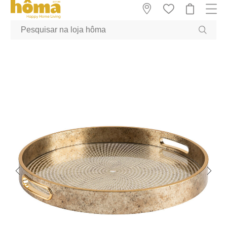
GTM-MFRK69Z true