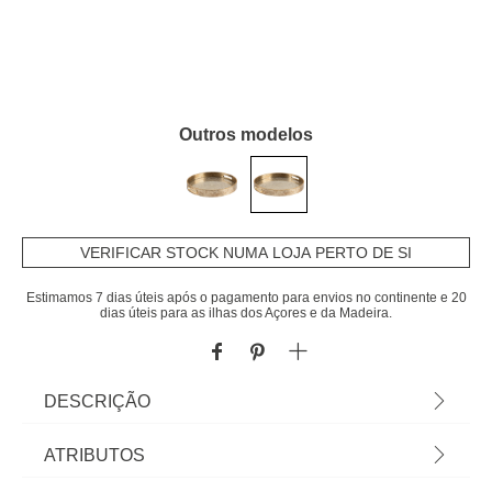
Outros modelos
VERIFICAR STOCK NUMA LOJA PERTO DE SI
Estimamos 7 dias úteis após o pagamento para envios no continente e 20
dias úteis para as ilhas dos Açores e da Madeira.
DESCRIÇÃO
Tabuleiro Elya Dourado Em Vidro 35cm | Na hôma
ATRIBUTOS
encontra os melhores acessórios decorativos para