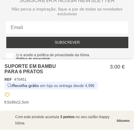
SUBSCREVA A NOSSA NEWSLETTER
Não perca a inspiração, fique a par de todas as novidades
exclusivas
SUBSCREVER
Li e aceito a política de privacidade da hôma.
Política de privacidade
SUPORTE EM BAMBU
3.00 €
PARA 6 PRATOS
REF
470451
Recolha grátis
em loja ou entrega desde 4,99€
9,5x30x11,5cm
SOBRE NÓS
Com este produto acumula
3 pontos
no seu cartão Happy
EMPRESA
Adira agora
hôma
RECRUTAMENTO
POLÍTICAS