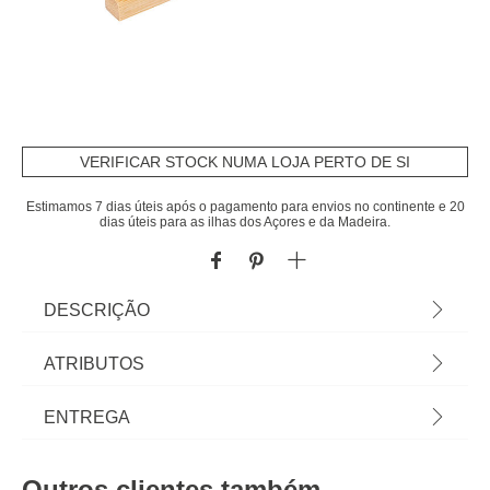
VERIFICAR STOCK NUMA LOJA PERTO DE SI
Estimamos 7 dias úteis após o pagamento para envios no continente e 20
dias úteis para as ilhas dos Açores e da Madeira.
DESCRIÇÃO
Suporte em bambu para 6 pratos | 9,5x30x11,5cm
ATRIBUTOS
| Permite guardar os seus pratos na vertical.
Capacidade 6 pratos. Pequeno, cabe facilmente
Material
bambu
ENTREGA
em qualquer cozinha | Sabia que a sua Cozinha
pode ser o lugar mais feliz do mundo? Conheça a
Peso do Produto
0,26
Prazos de entrega:
nossa gama de utensílios para uma cozinha cheia
Outros clientes também