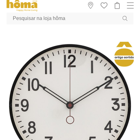
GTM-MFRK69Z true