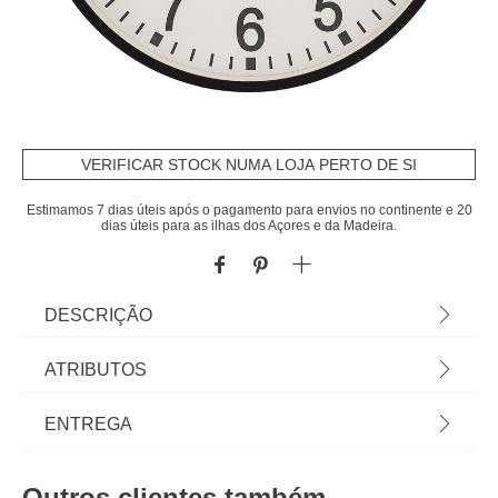
VERIFICAR STOCK NUMA LOJA PERTO DE SI
Estimamos 7 dias úteis após o pagamento para envios no continente e 20
dias úteis para as ilhas dos Açores e da Madeira.
DESCRIÇÃO
Relógio De Parede Cory 29cm | Funciona a pilhas:
ATRIBUTOS
1 x AA / LR6 Não incluída | Conheça os nossos
relógios decorativos para casa. Comece já hoje a
Material
polipropileno
ENTREGA
decorar a sua casa á sua medida com os artigos
hôma. | Cor: Multicolor | Dimensão: 29,2x3,9cm |
Cor
multicolor
Prazos de entrega:
Material: Polipropileno, Vidro | Marca: Atmosphera
Outros clientes também