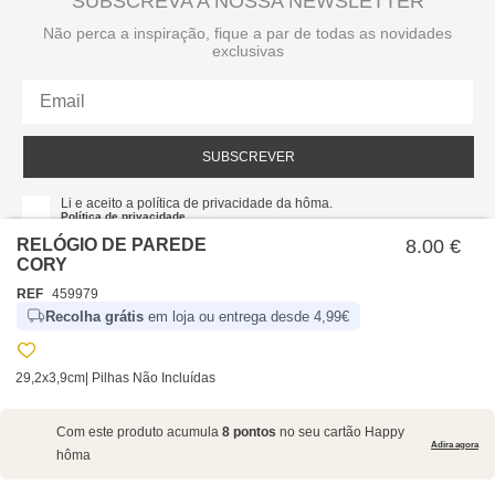
SUBSCREVA A NOSSA NEWSLETTER
Não perca a inspiração, fique a par de todas as novidades
exclusivas
SUBSCREVER
Li e aceito a política de privacidade da hôma.
Política de privacidade
RELÓGIO DE PAREDE
8.00 €
CORY
REF
459979
Recolha grátis
em loja ou entrega desde 4,99€
29,2x3,9cm| Pilhas Não Incluídas
SOBRE NÓS
Com este produto acumula
8 pontos
no seu cartão Happy
EMPRESA
Adira agora
hôma
RECRUTAMENTO
POLÍTICAS