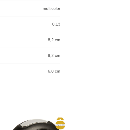
multicolor
0,13
8,2 cm
8,2 cm
6,0 cm