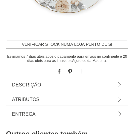
VERIFICAR STOCK NUMA LOJA PERTO DE SI
Estimamos 7 dias úteis após o pagamento para envios no continente e 20
dias úteis para as ilhas dos Açores e da Madeira.
DESCRIÇÃO
Prato Raso Cottage 26cm | Tudo o que a sua
ATRIBUTOS
Mesa precisa está em homa.pt Conheça a nossa
coleção de louças, copos, talheres, bases,
Material
cerâmica
ENTREGA
suportes, peças para servir... servir com Happy
Home Living, e tudo vai saber muito melhor! | Cor:
Cor
multicolor
Prazos de entrega:
Multicolor | Dimensão: 26,4cm | Material: Cerâmica
Outros clientes também