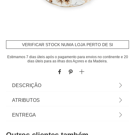
VERIFICAR STOCK NUMA LOJA PERTO DE SI
Estimamos 7 dias úteis após o pagamento para envios no continente e 20
dias úteis para as ilhas dos Açores e da Madeira.
DESCRIÇÃO
Prato De Sobremesa Cottage 20cm | Tudo o que a
ATRIBUTOS
sua Mesa precisa está em homa.pt Conheça a
nossa coleção de louças, copos, talheres, bases,
Material
cerâmica
ENTREGA
suportes, peças para servir... servir com Happy
Home Living, e tudo vai saber muito melhor! | Cor:
Cor
multicolor
Prazos de entrega:
Multicolor | Dimensão: 1,8x20x20cm | Material:
Outros clientes também