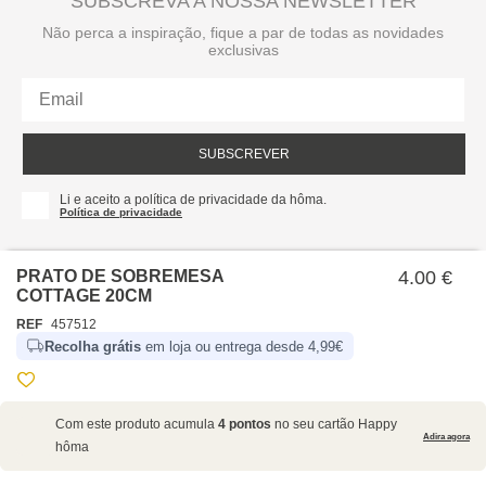
SUBSCREVA A NOSSA NEWSLETTER
Não perca a inspiração, fique a par de todas as novidades
exclusivas
SUBSCREVER
Li e aceito a política de privacidade da hôma.
Política de privacidade
PRATO DE SOBREMESA
4.00 €
COTTAGE 20CM
REF
457512
Recolha grátis
em loja ou entrega desde 4,99€
SOBRE NÓS
Com este produto acumula
4 pontos
no seu cartão Happy
EMPRESA
Adira agora
hôma
RECRUTAMENTO
POLÍTICAS