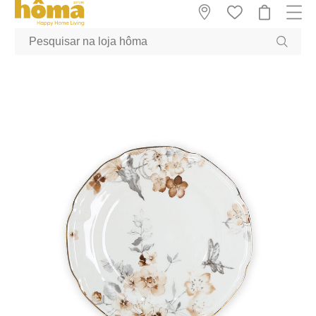
GTM-MFRK69Z true