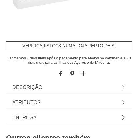
VERIFICAR STOCK NUMA LOJA PERTO DE SI
Estimamos 7 dias úteis após o pagamento para envios no continente e 20
dias úteis para as ilhas dos Açores e da Madeira.
DESCRIÇÃO
Porta Fotos Com Lua | 18,5x3,9x39,5cm |
ATRIBUTOS
Dimensão Foto: 10*15cm | Os acessórios
decorativos hôma kids transformam os espaços
Material
mdf
ENTREGA
num mundo encantado. Peças decorativas mas
também funcionais que proporcionam alegria e
Peso do Produto
0,32
Prazos de entrega:
tranquilidade aos espaços para os mais
Outros clientes também