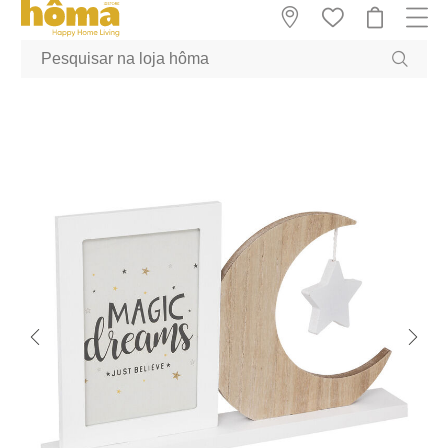
GTM-MFRK69Z true