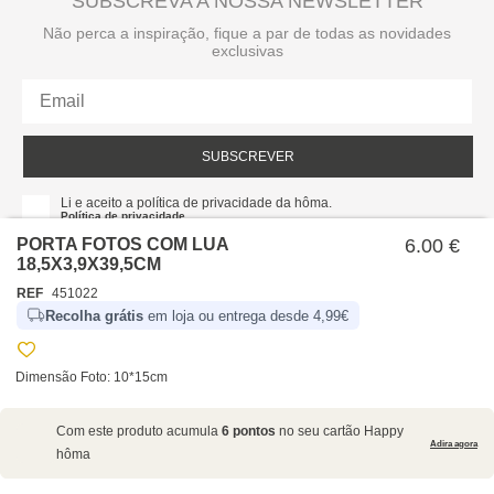
SUBSCREVA A NOSSA NEWSLETTER
Não perca a inspiração, fique a par de todas as novidades
exclusivas
SUBSCREVER
Li e aceito a política de privacidade da hôma.
Política de privacidade
PORTA FOTOS COM LUA
6.00 €
18,5X3,9X39,5CM
REF
451022
Recolha grátis
em loja ou entrega desde 4,99€
Dimensão Foto: 10*15cm
SOBRE NÓS
Com este produto acumula
6 pontos
no seu cartão Happy
EMPRESA
Adira agora
hôma
RECRUTAMENTO
POLÍTICAS