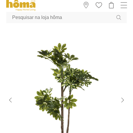
GTM-MFRK69Z true