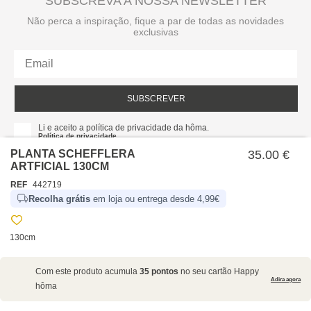
SUBSCREVA A NOSSA NEWSLETTER
Não perca a inspiração, fique a par de todas as novidades
exclusivas
SUBSCREVER
Li e aceito a política de privacidade da hôma.
Política de privacidade
PLANTA SCHEFFLERA
35.00 €
ARTFICIAL 130CM
REF
442719
Recolha grátis
em loja ou entrega desde 4,99€
130cm
SOBRE NÓS
Com este produto acumula
35 pontos
no seu cartão Happy
EMPRESA
Adira agora
hôma
RECRUTAMENTO
POLÍTICAS