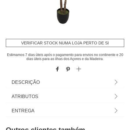
VERIFICAR STOCK NUMA LOJA PERTO DE SI
Estimamos 7 dias úteis após o pagamento para envios no continente e 20
dias úteis para as ilhas dos Açores e da Madeira.
DESCRIÇÃO
Planta Schefflera Com Vaso De Cimento 130cm |
ATRIBUTOS
Dimensão Do Vaso: 15x16cm | Conheça a oferta
de plantas artificiais que temos para si. Flores
Material
polietileno
ENTREGA
Artificiais que irão manter a sua casa sempre
decorada. | Cor: Verde, Preto | Dimensão:
Cor
verde
Prazos de entrega:
130x65x70cm | Material: Polietileno, Cimento |
Outros clientes também