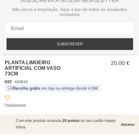
SUBSCREVA A NOSSA NEWSLETTER
Não perca a inspiração, fique a par de todas as novidades
exclusivas
SUBSCREVER
Li e aceito a política de privacidade da hôma.
Política de privacidade
PLANTA LIMOEIRO
20.00 €
ARTIFICIAL COM VASO
73CM
REF
443819
Recolha grátis
em loja ou entrega desde 4,99€
73x43x43cm
SOBRE NÓS
Com este produto acumula
20 pontos
no seu cartão Happy
EMPRESA
Adira agora
hôma
RECRUTAMENTO
POLÍTICAS