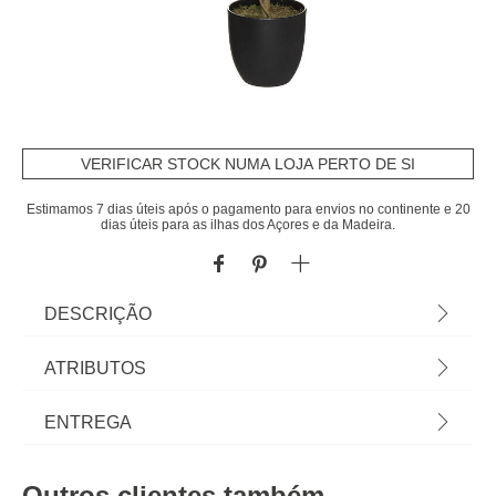
VERIFICAR STOCK NUMA LOJA PERTO DE SI
Estimamos 7 dias úteis após o pagamento para envios no continente e 20
dias úteis para as ilhas dos Açores e da Madeira.
DESCRIÇÃO
Planta Limoeiro Com Vaso 73cm | Dimensão Do
ATRIBUTOS
Vaso: 13x14cm | Conheça a oferta de plantas
artificiais que temos para si. Flores Artificiais que
Material
eva
ENTREGA
irão manter a sua casa sempre decorada. | Cor:
Verde, Amarelo, Preto | Dimensão: 73x43x43cm |
Cor
multicolor
Prazos de entrega:
Material: Metal, EVA | Marca: Atmosphera
Outros clientes também