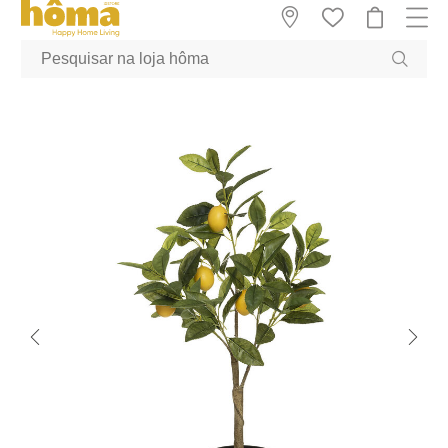
GTM-MFRK69Z true