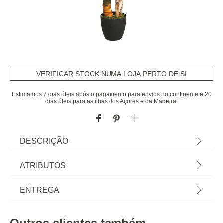
VERIFICAR STOCK NUMA LOJA PERTO DE SI
Estimamos 7 dias úteis após o pagamento para envios no continente e 20
dias úteis para as ilhas dos Açores e da Madeira.
DESCRIÇÃO
Planta Bananeira Artificial Com Vaso 124cm |
ATRIBUTOS
Dimensão Do Vaso: 17,5x19,3cm | Conheça a
oferta de plantas artificiais que temos para si.
Material
poliéster
ENTREGA
Flores Artificiais que irão manter a sua casa
sempre decorada. | Cor: Verde, Preto | Dimensão:
Cor
verde
Prazos de entrega:
124x100x125cm | Material: Metal, Cimento,
Outros clientes também