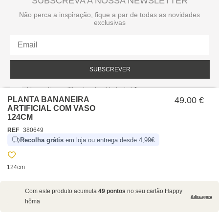
SUBSCREVA A NOSSA NEWSLETTER
Não perca a inspiração, fique a par de todas as novidades
exclusivas
SUBSCREVER
Li e aceito a política de privacidade da hôma.
Política de privacidade
PLANTA BANANEIRA
49.00 €
ARTIFICIAL COM VASO
124CM
REF
380649
Recolha grátis
em loja ou entrega desde 4,99€
124cm
SOBRE NÓS
Com este produto acumula
49 pontos
no seu cartão Happy
EMPRESA
Adira agora
hôma
RECRUTAMENTO
POLÍTICAS