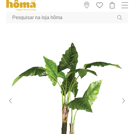
GTM-MFRK69Z true