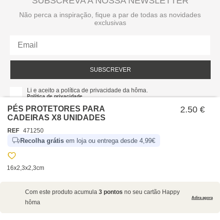
SUBSCREVA A NOSSA NEWSLETTER
Não perca a inspiração, fique a par de todas as novidades
exclusivas
SUBSCREVER
Li e aceito a política de privacidade da hôma.
Política de privacidade
PÉS PROTETORES PARA
2.50 €
CADEIRAS X8 UNIDADES
REF
471250
Recolha grátis
em loja ou entrega desde 4,99€
16x2,3x2,3cm
SOBRE NÓS
Com este produto acumula
3 pontos
no seu cartão Happy
EMPRESA
Adira agora
hôma
RECRUTAMENTO
POLÍTICAS