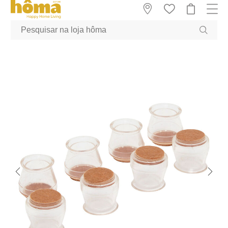
GTM-MFRK69Z true