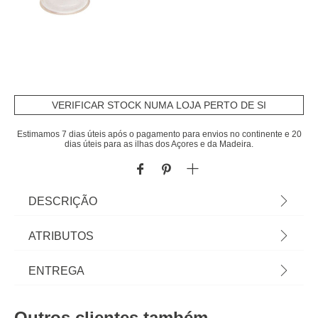
VERIFICAR STOCK NUMA LOJA PERTO DE SI
Estimamos 7 dias úteis após o pagamento para envios no continente e 20
dias úteis para as ilhas dos Açores e da Madeira.
DESCRIÇÃO
Pés protetores para cadeiras x8 unidades |
ATRIBUTOS
16x2,3x2,3cm | Para cadeiras com pés redondos.
Lavável, reutilizável e fácil de instalar | Cor:
Material
polipropileno
ENTREGA
Transparente
Cor
transparente
Prazos de entrega:
Outros clientes também