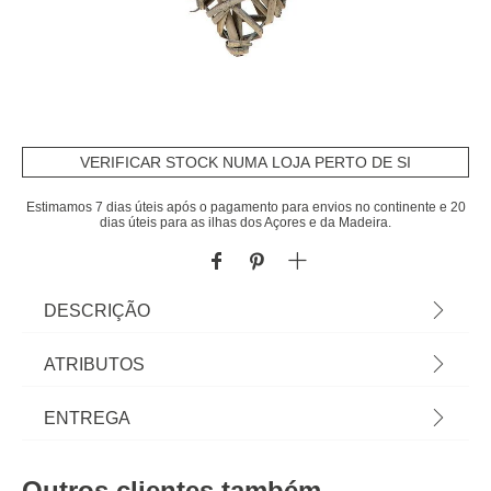
VERIFICAR STOCK NUMA LOJA PERTO DE SI
Estimamos 7 dias úteis após o pagamento para envios no continente e 20
dias úteis para as ilhas dos Açores e da Madeira.
DESCRIÇÃO
Pendurante Decorativo Em Coração 20cm | Alça:
ATRIBUTOS
15cm | Na hôma encontra os melhores acessórios
decorativos para a sua casa. Descubra qual gosta
Material
madeira
ENTREGA
mais... é seu! | Cor: Multicolor | Dimensão:
20x4,5cm | Material: Madeira, Metal | Marca:
Cor
multicolor
Prazos de entrega:
ATMOSPHERA
Outros clientes também