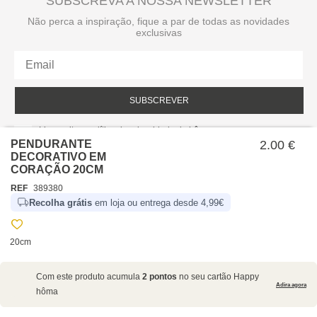
SUBSCREVA A NOSSA NEWSLETTER
Não perca a inspiração, fique a par de todas as novidades
exclusivas
SUBSCREVER
Li e aceito a política de privacidade da hôma.
Política de privacidade
PENDURANTE
2.00 €
DECORATIVO EM
CORAÇÃO 20CM
REF
389380
Recolha grátis
em loja ou entrega desde 4,99€
20cm
SOBRE NÓS
Com este produto acumula
2 pontos
no seu cartão Happy
EMPRESA
Adira agora
hôma
RECRUTAMENTO
POLÍTICAS