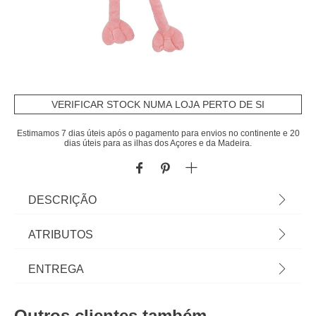
VERIFICAR STOCK NUMA LOJA PERTO DE SI
Estimamos 7 dias úteis após o pagamento para envios no continente e 20
dias úteis para as ilhas dos Açores e da Madeira.
DESCRIÇÃO
Peluche em forma de flamingo COOL KIDS
ATRIBUTOS
25x19x59cm | Os acessórios decorativos hôma
kids transformam os espaços num mundo
Material
poliéster
ENTREGA
encantado. Peças decorativas mas também
funcionais que proporcionam alegria e
Cor
rosa
Prazos de entrega:
tranquilidade aos espaços para os mais
Outros clientes também