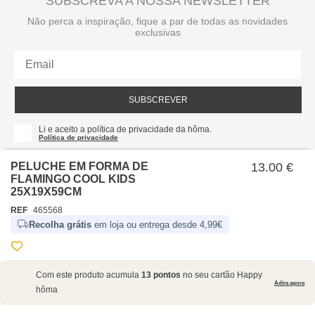
SUBSCREVA A NOSSA NEWSLETTER
Não perca a inspiração, fique a par de todas as novidades
exclusivas
SUBSCREVER
Li e aceito a política de privacidade da hôma.
Política de privacidade
PELUCHE EM FORMA DE
13.00 €
FLAMINGO COOL KIDS
25X19X59CM
REF
465568
Recolha grátis
em loja ou entrega desde 4,99€
SOBRE NÓS
Com este produto acumula
13 pontos
no seu cartão Happy
EMPRESA
Adira agora
hôma
RECRUTAMENTO
POLÍTICAS