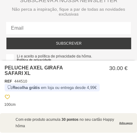
SUBSCREVA A NOSSA NEWSLETTER
Não perca a inspiração, fique a par de todas as novidades
exclusivas
SUBSCREVER
Li e aceito a política de privacidade da hôma.
Política de privacidade
PELUCHE AXEL GIRAFA
30.00 €
SAFARI XL
REF
444510
Recolha grátis
em loja ou entrega desde 4,99€
100cm
SOBRE NÓS
Com este produto acumula
30 pontos
no seu cartão Happy
EMPRESA
Adira agora
hôma
RECRUTAMENTO
POLÍTICAS