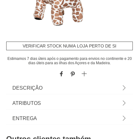
VERIFICAR STOCK NUMA LOJA PERTO DE SI
Estimamos 7 dias úteis após o pagamento para envios no continente e 20
dias úteis para as ilhas dos Açores e da Madeira.
DESCRIÇÃO
Peluche Axel Girafa Safari XL100cm | Os
ATRIBUTOS
acessórios decorativos hôma kids transformam os
espaços num mundo encantado. Peças
Material
poliéster
ENTREGA
decorativas mas também funcionais que
proporcionam alegria e tranquilidade aos espaços
Peso do Produto
2,38
Prazos de entrega:
para os mais pequeninos. | Cor: Castanho |
Outros clientes também