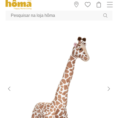
GTM-MFRK69Z true