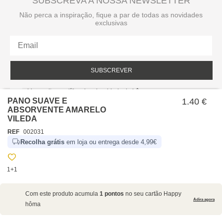
SUBSCREVA A NOSSA NEWSLETTER
Não perca a inspiração, fique a par de todas as novidades
exclusivas
SUBSCREVER
Li e aceito a política de privacidade da hôma.
Política de privacidade
PANO SUAVE E
1.40 €
ABSORVENTE AMARELO
VILEDA
REF
002031
Recolha grátis
em loja ou entrega desde 4,99€
1+1
SOBRE NÓS
Com este produto acumula
1 pontos
no seu cartão Happy
EMPRESA
Adira agora
hôma
RECRUTAMENTO
POLÍTICAS