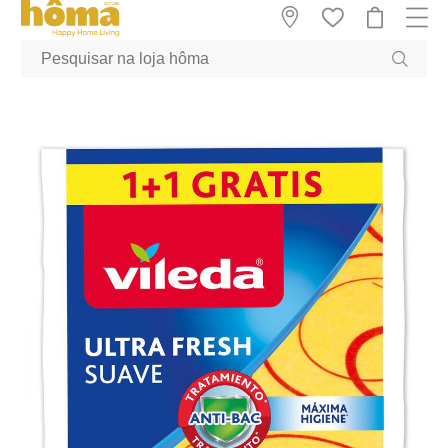
GTM-MFRK69Z true