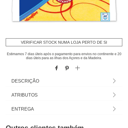
VERIFICAR STOCK NUMA LOJA PERTO DE SI
Estimamos 7 dias úteis após o pagamento para envios no continente e 20
dias úteis para as ilhas dos Açores e da Madeira.
DESCRIÇÃO
Pano Suave E Absorvente Amarelo | 1+1 | Cuide
ATRIBUTOS
da higiene e limpeza da casa com os acessórios e
produtos de limpeza adequados, mantendo a casa
Material
microfibra
ENTREGA
limpa e o ambiente saudável. Na seção de
Limpeza das lojas hôma encontra todos os
Cor
amarelo
Prazos de entrega:
produtos e auxiliares de limpeza que a sua casa
Outros clientes também