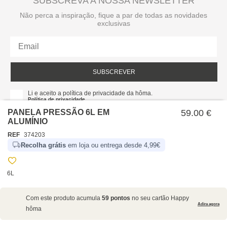
SUBSCREVA A NOSSA NEWSLETTER
Não perca a inspiração, fique a par de todas as novidades
exclusivas
SUBSCREVER
Li e aceito a política de privacidade da hôma.
Política de privacidade
PANELA PRESSÃO 6L EM
59.00 €
ALUMÍNIO
REF
374203
Recolha grátis
em loja ou entrega desde 4,99€
6L
SOBRE NÓS
Com este produto acumula
59 pontos
no seu cartão Happy
EMPRESA
Adira agora
hôma
RECRUTAMENTO
POLÍTICAS