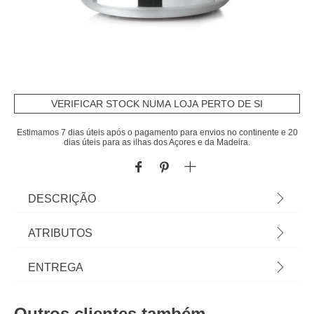
VERIFICAR STOCK NUMA LOJA PERTO DE SI
Estimamos 7 dias úteis após o pagamento para envios no continente e 20
dias úteis para as ilhas dos Açores e da Madeira.
DESCRIÇÃO
Panela Pressão 6L em Alumínio. Descubra tudo
ATRIBUTOS
para o seu fogão e forno em homa.pt Panelas,
frigideiras e caçarolas para qualquer tipo de fogão.
Material
alumínio
ENTREGA
Encontre aqui os acessórios de fogão e utensílios
de forno para todas as suas receitas! | Dimensão:
Cor
prateado
Prazos de entrega:
27x23,5x26,5cm | Material: Baquelite, Alumínio
Outros clientes também