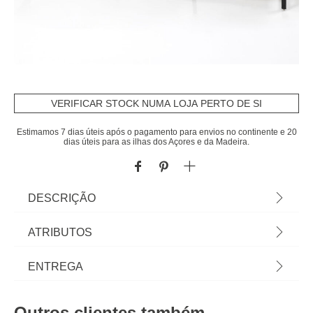
VERIFICAR STOCK NUMA LOJA PERTO DE SI
Estimamos 7 dias úteis após o pagamento para envios no continente e 20
dias úteis para as ilhas dos Açores e da Madeira.
DESCRIÇÃO
Móvel De Tv Orlando Bege Em MDF Com Pernas
ATRIBUTOS
De Metal Pretas | 55x40x160cm | Conheça os
móveis de apoio que temos para si. O mobiliário
Material
mdf
ENTREGA
hôma foi pensado para Home Happy Living. Os
melhores artigos de decoração, estão aqui. | Cor:
Peso do Produto
29,55
Prazos de entrega:
Bege, Preto | Dimensão: 55x40x160cm | Material:
Outros clientes também