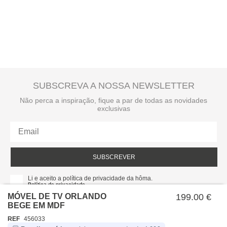
A
entrega ao domicílio
tem um custo para o utilizador. Este valor é
apresentado no checkout e é calculado de acordo com o peso total da
encomenda e local de destino.
SUBSCREVA A NOSSA NEWSLETTER
Não perca a inspiração, fique a par de todas as novidades
exclusivas
SUBSCREVER
Li e aceito a política de privacidade da hôma.
Política de privacidade
MÓVEL DE TV ORLANDO
199.00 €
BEGE EM MDF
REF
456033