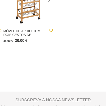
MÓVEL DE APOIO COM
TROLEY DE COZINHA
DOIS CESTOS DE
CASTANHO EM BAMBU
ARRUMAÇÃO
COM 3 PRATELEIRAS
30.00 €
49.00 €
45.00 €
BLACKBAMBU
SUBSCREVA A NOSSA NEWSLETTER