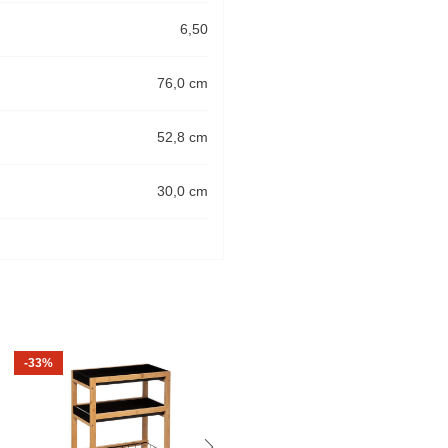
6,50
76,0 cm
52,8 cm
30,0 cm
-33%