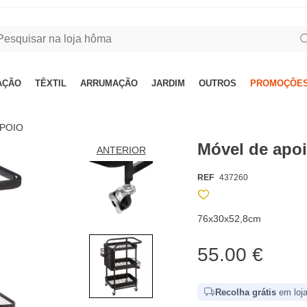
AÇÃO
TÊXTIL
ARRUMAÇÃO
JARDIM
OUTROS
PROMOÇÕES
APOIO
Móvel de apoi
ANTERIOR
REF
437260
76x30x52,8cm
55.00 €
Recolha grátis
em loja