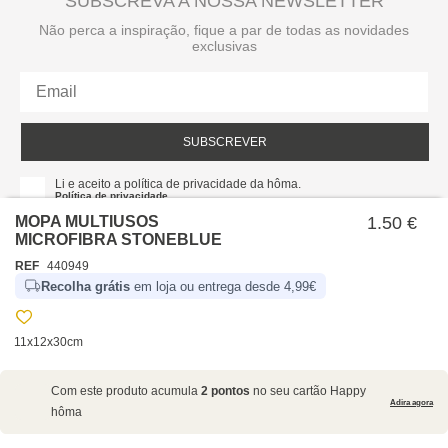
SUBSCREVA A NOSSA NEWSLETTER
Não perca a inspiração, fique a par de todas as novidades
exclusivas
SUBSCREVER
Li e aceito a política de privacidade da hôma.
Política de privacidade
MOPA MULTIUSOS
1.50 €
MICROFIBRA STONEBLUE
REF
440949
Recolha grátis
em loja ou entrega desde 4,99€
11x12x30cm
SOBRE NÓS
Com este produto acumula
2 pontos
no seu cartão Happy
EMPRESA
Adira agora
hôma
RECRUTAMENTO
POLÍTICAS