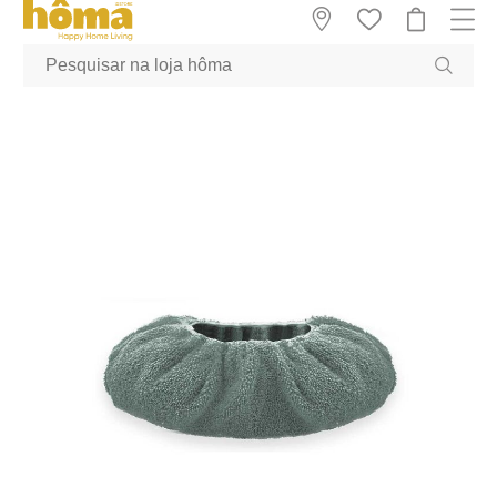
GTM-MFRK69Z true