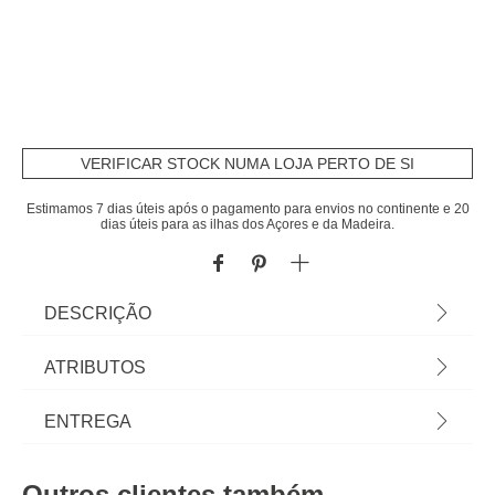
VERIFICAR STOCK NUMA LOJA PERTO DE SI
Estimamos 7 dias úteis após o pagamento para envios no continente e 20
dias úteis para as ilhas dos Açores e da Madeira.
DESCRIÇÃO
Mopa Multiusos Microfibra Stoneblue | Cuide da
ATRIBUTOS
higiene e limpeza da casa com os acessórios e
produtos de limpeza adequados, mantendo a casa
Material
microfibra
ENTREGA
limpa e o ambiente saudável. Na seção de
Limpeza das lojas hôma encontra todos os
Cor
azul
Prazos de entrega:
produtos e auxiliares de limpeza que a sua casa
Outros clientes também