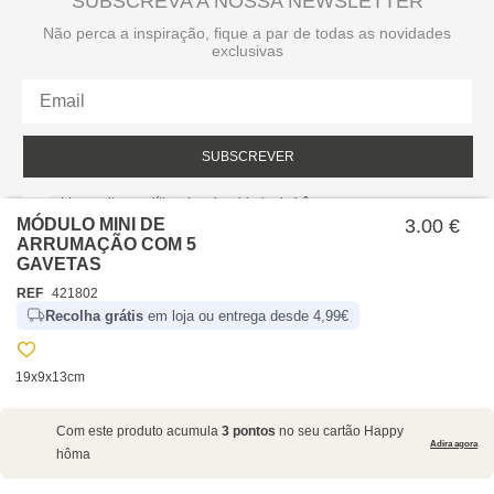
SUBSCREVA A NOSSA NEWSLETTER
Não perca a inspiração, fique a par de todas as novidades
exclusivas
SUBSCREVER
Li e aceito a política de privacidade da hôma.
Política de privacidade
MÓDULO MINI DE
3.00 €
ARRUMAÇÃO COM 5
GAVETAS
REF
421802
Recolha grátis
em loja ou entrega desde 4,99€
19x9x13cm
SOBRE NÓS
Com este produto acumula
3 pontos
no seu cartão Happy
EMPRESA
Adira agora
hôma
RECRUTAMENTO
POLÍTICAS