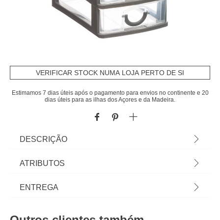
VERIFICAR STOCK NUMA LOJA PERTO DE SI
Estimamos 7 dias úteis após o pagamento para envios no continente e 20
dias úteis para as ilhas dos Açores e da Madeira.
DESCRIÇÃO
Módulo Mini De Arrumação Com 5 Gavetas |
ATRIBUTOS
19x9x13cm | Conheça este e mais artigos que
temos disponíveis para a sua casa. Arrumar e
Material
polipropileno
ENTREGA
organizar nunca foi tão fácil! Descubra a gama de
arrumação hôma. | Cor: Cinza Escuro | Dimensão:
Peso do Produto
0,20
Prazos de entrega:
19x9x13cm | Material: Polipropileno | Marca: 5Five
Outros clientes também