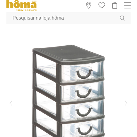
GTM-MFRK69Z true