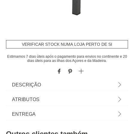
VERIFICAR STOCK NUMA LOJA PERTO DE SI
Estimamos 7 dias úteis após o pagamento para envios no continente e 20
dias úteis para as ilhas dos Açores e da Madeira.
DESCRIÇÃO
Mesa Extensível Piazza Cinza Graphite 90-180cm
ATRIBUTOS
| Até 8 Pessoas | 75x90x90-180cm | Estrutura com
tratamento epóxi antiferrugem | Produto tratado
Material
alumínio
ENTREGA
contra descoloração | Graças à sua extensão
deslizante, a mesa adapta-se ao número de
Peso do Produto
55,00
Prazos de entrega:
convidados | Pernas de mesa ajustáveis para
Outros clientes também