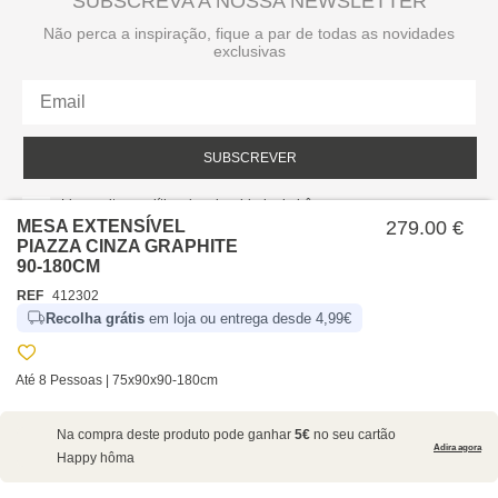
SUBSCREVA A NOSSA NEWSLETTER
Não perca a inspiração, fique a par de todas as novidades
exclusivas
SUBSCREVER
Li e aceito a política de privacidade da hôma.
Política de privacidade
MESA EXTENSÍVEL
279.00 €
PIAZZA CINZA GRAPHITE
90-180CM
REF
412302
Recolha grátis
em loja ou entrega desde 4,99€
Até 8 Pessoas | 75x90x90-180cm
SOBRE NÓS
Na compra deste produto pode ganhar
5€
no seu cartão
EMPRESA
Adira agora
Happy hôma
RECRUTAMENTO
POLÍTICAS