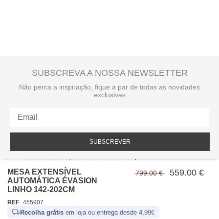
SUBSCREVA A NOSSA NEWSLETTER
Não perca a inspiração, fique a par de todas as novidades
exclusivas
SUBSCREVER
Li e aceito a política de privacidade da hôma.
Política de privacidade
MESA EXTENSÍVEL
559.00 €
799.00 €
AUTOMÁTICA ÉVASION
LINHO 142-202CM
REF
455907
Recolha grátis
em loja ou entrega desde 4,99€