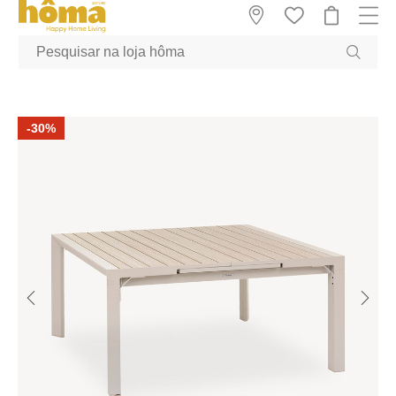
GTM-MFRK69Z true
-30%